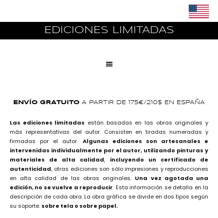
ENGLISH
Saltar
EDICIONES LIMITADAS
al
contenido
ENVÍO GRATUITO
A PARTIR DE 175€/210$ EN ESPAÑA
Las ediciones limitadas
están basadas en las obras originales y
más representativas del autor. Consisten en tiradas numeradas y
firmadas por el autor.
Algunas ediciones son artesanales e
intervenidas individualmente por el autor, utilizando pinturas y
materiales de alta calidad
,
incluyendo un certificado de
autenticidad
; otras ediciones son sólo impresiones y reproducciones
en alta calidad de las obras originales.
Una vez agotada una
edición, no se vuelve a reproducir
. Esta información se detalla en la
descripción de cada obra. La obra gráfica se divide en dos tipos según
su soporte:
sobre tela o sobre papel.