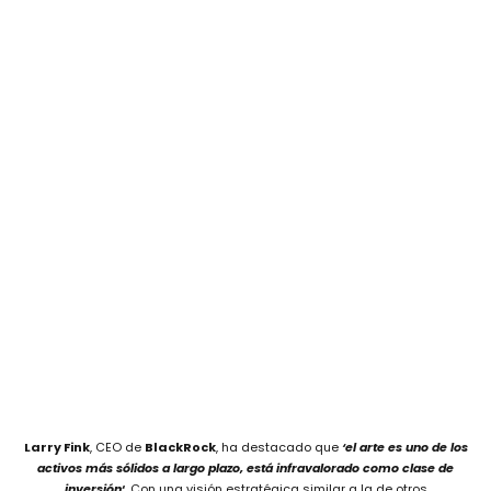
SOBRE PAPEL
Larry Fink
, CEO de
BlackRock
, ha destacado que
‘el arte es uno de los
activos más sólidos a largo plazo, está infravalorado como clase de
inversión
‘
. Con una visión estratégica similar a la de otros