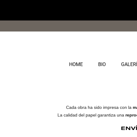
Saltar
al
contenido
HOME
BIO
GALER
Cada obra ha sido impresa con la
má
La calidad del papel garantiza una
repro
ENV