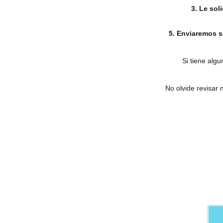
3. Le sol
5. Enviaremos 
Si tiene alg
No olvide revisar
Contacte con nosotros 